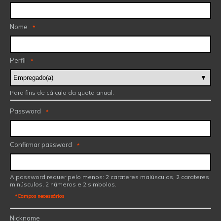
Nome
*
Perfil
*
Para fins de cálculo da quota anual.
Password
*
Confirmar password
*
A password requer pelo menos: 2 carateres maiúsculos, 2 carateres
minúsculos, 2 números e 2 simbolos.
*Campos necessários
Nickname