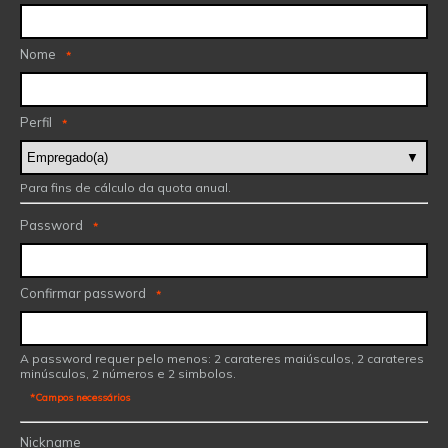
Nome
*
Perfil
*
Para fins de cálculo da quota anual.
Password
*
Confirmar password
*
A password requer pelo menos: 2 carateres maiúsculos, 2 carateres
minúsculos, 2 números e 2 simbolos.
*Campos necessários
Nickname